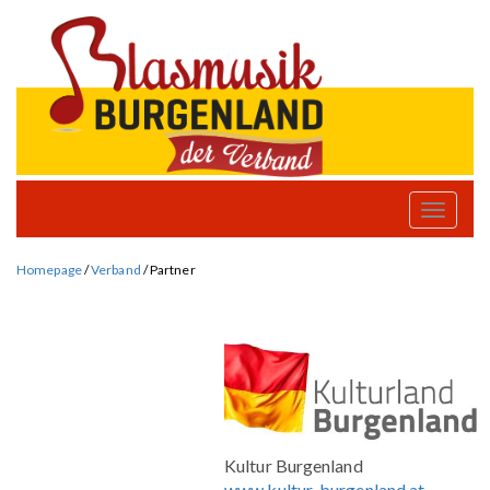
Toggle
naviga
Homepage
/
Verband
/
Partner
Kultur Burgenland
www.kultur-burgenland.at