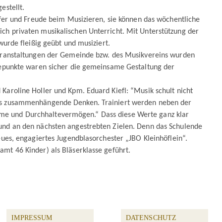
estellt.
Eifer und Freude beim Musizieren, sie können das wöchentliche
ch privaten musikalischen Unterricht. Mit Unterstützung der
wurde fleißig geübt und musiziert.
Veranstaltungen der Gemeinde bzw. des Musikvereins wurden
öhepunkte waren sicher die gemeinsame Gestaltung der
Karoline Holler und Kpm. Eduard Kiefl: “Musik schult nicht
das zusammenhängende Denken. Trainiert werden neben der
me und Durchhaltevermögen.“ Dass diese Werte ganz klar
 und an den nächsten angestrebten Zielen. Denn das Schulende
eues, engagiertes Jugendblasorchester „JBO Kleinhöflein“.
mt 46 Kinder) als Bläserklasse geführt.
IMPRESSUM
DATENSCHUTZ