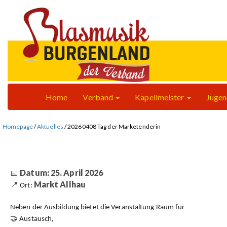
Home
Verband
Kapellmeister
Juge
Homepage
/
Aktuelles
/
20260408 Tag der Marketenderin
📅
Datum:
25. April 2026
📍
Markt Allhau
Ort:
Neben der Ausbildung bietet die Veranstaltung Raum für
🤝 Austausch,