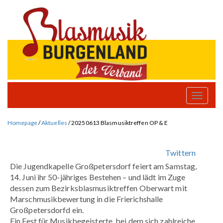
Toggle
naviga
Homepage
/
Aktuelles
/
20250613 Blasmusiktreffen OP & E
Twittern
Die Jugendkapelle Großpetersdorf feiert am Samstag,
14. Juni ihr 50-jähriges Bestehen – und lädt im Zuge
dessen zum Bezirksblasmusiktreffen Oberwart mit
Marschmusikbewertung in die Frierichshalle
Großpetersdorfd ein.
Ein Fest für Musikbegeisterte, bei dem sich zahlreiche